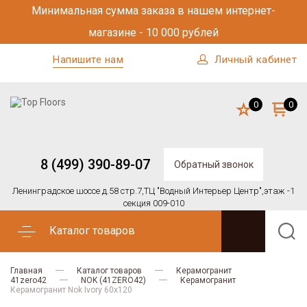
Минимальная сумма заказа в нашем интернет-
магазине - 10 000 рублей
Напишите нам
Личный кабинет
0
0
8 (499) 390-89-07
Обратный звонок
Ленинградское шоссе д.58 стр.7,
ТЦ "Водный Интерьер Центр",
этаж -1
секция 009-010
Каталог товаров
Главная
Каталог товаров
Керамогранит
41zero42
NOK (41ZERO42)
Керамогранит
Керамогранит Nok Ivory 60x120