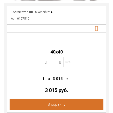
Количество
ШТ
. в коробке:
4
Арт. 0127510
40х40
шт.
1
x
3 015
=
3 015 руб.
В корзину