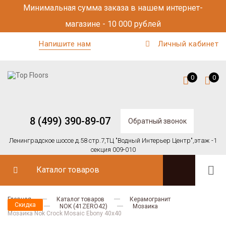
Минимальная сумма заказа в нашем интернет-
магазине - 10 000 рублей
Напишите нам
Личный кабинет
0
0
8 (499) 390-89-07
Обратный звонок
Ленинградское шоссе д.58 стр.7,
ТЦ "Водный Интерьер Центр",
этаж -1
секция 009-010
Каталог товаров
Главная
Каталог товаров
Керамогранит
Скидка
41zero42
NOK (41ZERO42)
Мозаика
Мозаика Nok Crock Mosaic Ebony 40x40