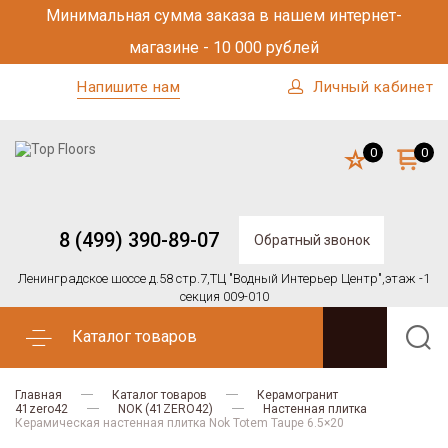
Минимальная сумма заказа в нашем интернет-
магазине - 10 000 рублей
Напишите нам
Личный кабинет
0
0
8 (499) 390-89-07
Обратный звонок
Ленинградское шоссе д.58 стр.7,
ТЦ "Водный Интерьер Центр",
этаж -1
секция 009-010
Каталог товаров
Главная
Каталог товаров
Керамогранит
41zero42
NOK (41ZERO42)
Настенная плитка
Керамическая настенная плитка Nok Totem Taupe 6.5×20