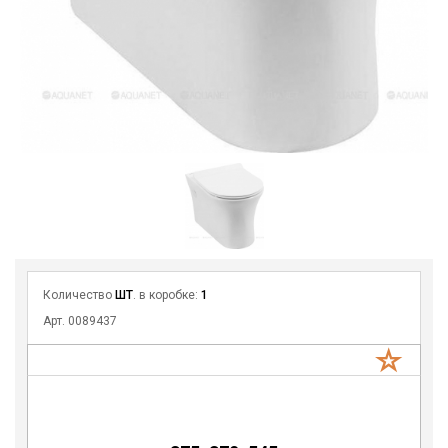
Количество
ШТ
. в коробке:
1
Арт. 0089437