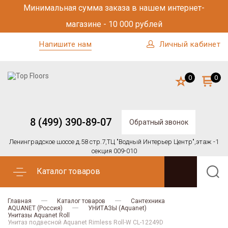
Минимальная сумма заказа в нашем интернет-
магазине - 10 000 рублей
Напишите нам
Личный кабинет
0
0
8 (499) 390-89-07
Обратный звонок
Ленинградское шоссе д.58 стр.7,
ТЦ "Водный Интерьер Центр",
этаж -1
секция 009-010
Каталог товаров
Главная
Каталог товаров
Сантехника
AQUANET (Россия)
УНИТАЗЫ (Aquanet)
Унитазы Aquanet Roll
Унитаз подвесной Aquanet Rimless Roll-W CL-12249D