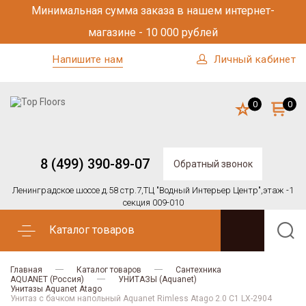
Минимальная сумма заказа в нашем интернет-
магазине - 10 000 рублей
Напишите нам
Личный кабинет
0
0
8 (499) 390-89-07
Обратный звонок
Ленинградское шоссе д.58 стр.7,
ТЦ "Водный Интерьер Центр",
этаж -1
секция 009-010
Каталог товаров
Главная
Каталог товаров
Сантехника
AQUANET (Россия)
УНИТАЗЫ (Aquanet)
Унитазы Aquanet Atago
Унитаз с бачком напольный Aquanet Rimless Atago 2.0 C1 LX-2904