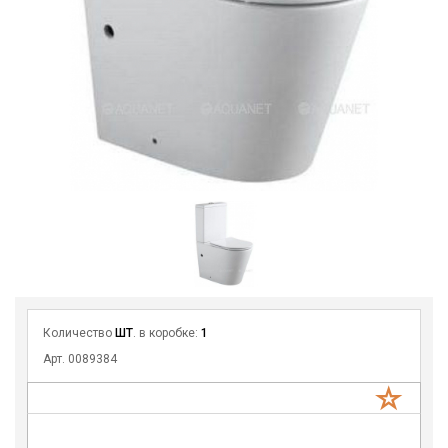
Количество
ШТ
. в коробке:
1
Арт. 0089384