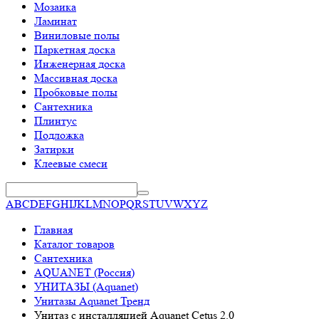
Мозаика
Ламинат
Виниловые полы
Паркетная доска
Инженерная доска
Массивная доска
Пробковые полы
Сантехника
Плинтус
Подложка
Затирки
Клеевые смеси
A
B
C
D
E
F
G
H
I
J
K
L
M
N
O
P
Q
R
S
T
U
V
W
X
Y
Z
Главная
Каталог товаров
Сантехника
AQUANET (Россия)
УНИТАЗЫ (Aquanet)
Унитазы Aquanet Тренд
Унитаз с инсталляцией Aquanet Cetus 2.0