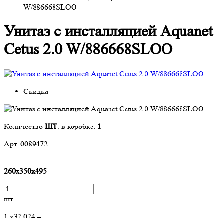
W/886668SLOO
Унитаз с инсталляцией Aquanet
Cetus 2.0 W/886668SLOO
Скидка
Количество
ШТ
. в коробке:
1
Арт. 0089472
260х350х495
шт.
1
x
32 024
=