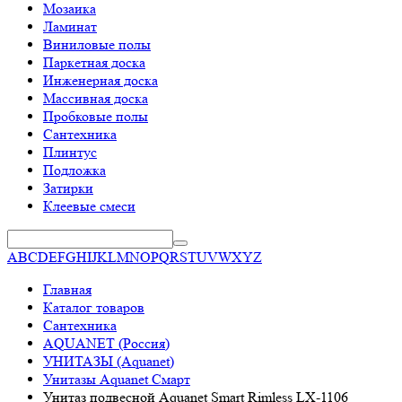
Мозаика
Ламинат
Виниловые полы
Паркетная доска
Инженерная доска
Массивная доска
Пробковые полы
Сантехника
Плинтус
Подложка
Затирки
Клеевые смеси
A
B
C
D
E
F
G
H
I
J
K
L
M
N
O
P
Q
R
S
T
U
V
W
X
Y
Z
Главная
Каталог товаров
Сантехника
AQUANET (Россия)
УНИТАЗЫ (Aquanet)
Унитазы Aquanet Смарт
Унитаз подвесной Aquanet Smart Rimless LX-1106