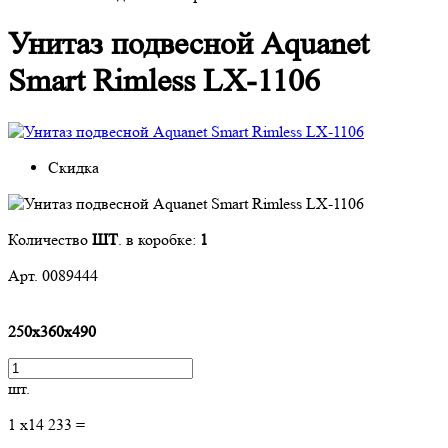
Унитаз подвесной Aquanet
Smart Rimless LX-1106
Скидка
Количество
ШТ
. в коробке:
1
Арт. 0089444
250х360х490
шт.
1
x
14 233
=