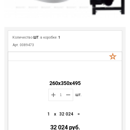
Количество
ШТ
. в коробке:
1
Арт. 0089473
260х350х495
шт.
1
x
32 024
=
32 024 руб.