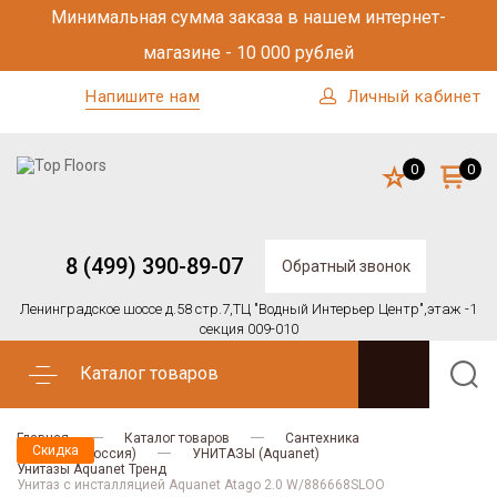
Минимальная сумма заказа в нашем интернет-
магазине - 10 000 рублей
Напишите нам
Личный кабинет
0
0
8 (499) 390-89-07
Обратный звонок
Ленинградское шоссе д.58 стр.7,
ТЦ "Водный Интерьер Центр",
этаж -1
секция 009-010
Каталог товаров
Главная
Каталог товаров
Сантехника
Скидка
AQUANET (Россия)
УНИТАЗЫ (Aquanet)
Унитазы Aquanet Тренд
Унитаз с инсталляцией Aquanet Atago 2.0 W/886668SLOO