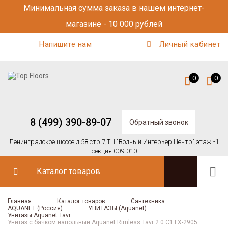
Минимальная сумма заказа в нашем интернет-
магазине - 10 000 рублей
Напишите нам
Личный кабинет
0
0
8 (499) 390-89-07
Обратный звонок
Ленинградское шоссе д.58 стр.7,
ТЦ "Водный Интерьер Центр",
этаж -1
секция 009-010
Каталог товаров
Главная
Каталог товаров
Сантехника
AQUANET (Россия)
УНИТАЗЫ (Aquanet)
Унитазы Aquanet Tavr
Унитаз с бачком напольный Aquanet Rimless Tavr 2.0 C1 LX-2905