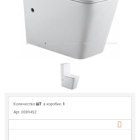
Количество
ШТ
. в коробке:
1
Арт. 0089452