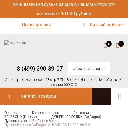
Минимальная сумма заказа в нашем интернет-
магазине - 10 000 рублей
Напишите нам
Личный кабинет
0
0
8 (499) 390-89-07
Обратный звонок
Ленинградское шоссе д.58 стр.7,
ТЦ "Водный Интерьер Центр",
этаж -1
секция 009-010
Каталог товаров
Главная
Каталог товаров
Сантехника
BELBAGNO (Италия)
ДУШЕВЫЕ УГОЛКИ (BelBagno)
Душевые уголки BelBagno Albano
Душевой уголок BelBagno ALBANO-ASH-1-80/100-C-Cr