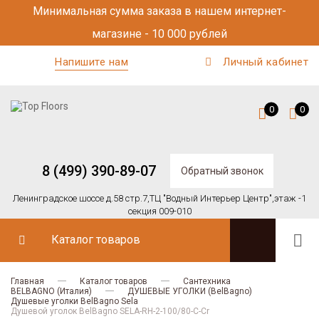
Минимальная сумма заказа в нашем интернет-
магазине - 10 000 рублей
Напишите нам
Личный кабинет
0
0
8 (499) 390-89-07
Обратный звонок
Ленинградское шоссе д.58 стр.7,
ТЦ "Водный Интерьер Центр",
этаж -1
секция 009-010
Каталог товаров
Главная
Каталог товаров
Сантехника
BELBAGNO (Италия)
ДУШЕВЫЕ УГОЛКИ (BelBagno)
Душевые уголки BelBagno Sela
Душевой уголок BelBagno SELA-RH-2-100/80-C-Cr