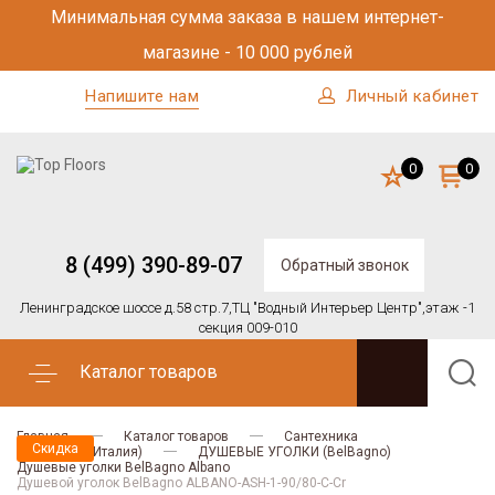
Минимальная сумма заказа в нашем интернет-
магазине - 10 000 рублей
Напишите нам
Личный кабинет
0
0
8 (499) 390-89-07
Обратный звонок
Ленинградское шоссе д.58 стр.7,
ТЦ "Водный Интерьер Центр",
этаж -1
секция 009-010
Каталог товаров
Главная
Каталог товаров
Сантехника
Скидка
BELBAGNO (Италия)
ДУШЕВЫЕ УГОЛКИ (BelBagno)
Душевые уголки BelBagno Albano
Душевой уголок BelBagno ALBANO-ASH-1-90/80-C-Cr