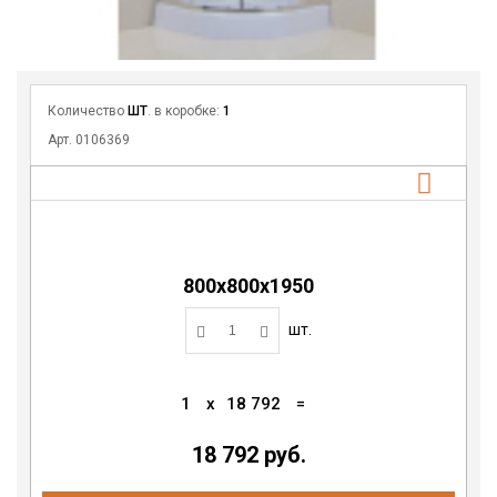
Количество
ШТ
. в коробке:
1
Арт. 0106369
800х800х1950
шт.
1
x
18 792
=
18 792 руб.