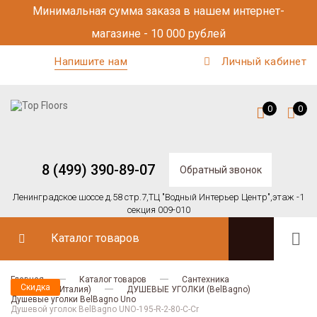
Минимальная сумма заказа в нашем интернет-
магазине - 10 000 рублей
Напишите нам
Личный кабинет
0
0
8 (499) 390-89-07
Обратный звонок
Ленинградское шоссе д.58 стр.7,
ТЦ "Водный Интерьер Центр",
этаж -1
секция 009-010
Каталог товаров
Главная
Каталог товаров
Сантехника
Скидка
BELBAGNO (Италия)
ДУШЕВЫЕ УГОЛКИ (BelBagno)
Душевые уголки BelBagno Uno
Душевой уголок BelBagno UNO-195-R-2-80-C-Cr