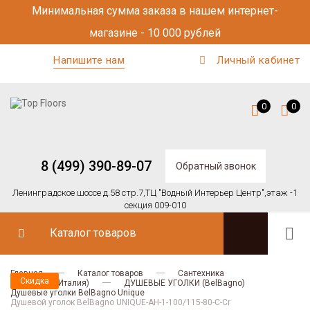
Минимальная сумма заказа в нашем интернет-
магазине - 10 000 рублей
Напишите нам
Личный кабинет
0
0
8 (499) 390-89-07
Обратный звонок
Ленинградское шоссе д.58 стр.7,
ТЦ "Водный Интерьер Центр",
этаж -1
секция 009-010
Каталог товаров
Главная
Каталог товаров
Сантехника
Скидка
BELBAGNO (Италия)
ДУШЕВЫЕ УГОЛКИ (BelBagno)
Душевые уголки BelBagno Unique
Душевой уголок BelBagno UNIQUE-AH-1-100/115-80-C-Cr