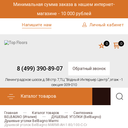
Минимальная сумма заказа в нашем интернет-
магазине - 10 000 рублей
Напишите нам
Личный кабинет
0
0
8 (499) 390-89-07
Обратный звонок
Ленинградское шоссе д.58 стр.7,
ТЦ "Водный Интерьер Центр",
этаж -1
секция 009-010
Каталог товаров
Главная
Каталог товаров
Сантехника
BELBAGNO (Италия)
ДУШЕВЫЕ УГОЛКИ (BelBagno)
Душевые уголки BelBagno Marmi
Душевой уголок BelBagno MARMI-AH-1-80/100-C-Cr