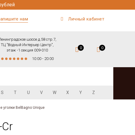
рублей
апишите нам
Личный кабинет
Ленинградское шоссе д.58 стр.7,
ТЦ "Водный Интерьер Центр",
0
0
этаж -1 секция 009-010
10:00 - 20:00
S
T
U
V
W
X
Y
Z
 уголки BelBagno Unique
-Cr