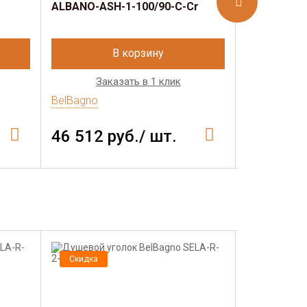
ALBANO-ASH-1-100/90-C-Cr
ALBANO-AS
В корзину
Заказать в 1 клик
Зак
BelBagno
BelBagno
46 512 руб./ шт.
47 889 
Скидка
Скидка