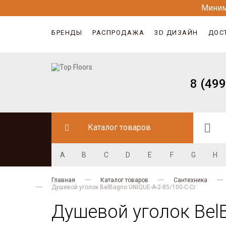
Миним
БРЕНДЫ
РАСПРОДАЖА
3D ДИЗАЙН
ДОС
8 (499
Каталог товаров
A
B
C
D
E
F
G
H
Главная
Каталог товаров
Сантехника
Душевой уголок BelBagno UNIQUE-A-2-85/100-C-Cr
Душевой уголок BelB