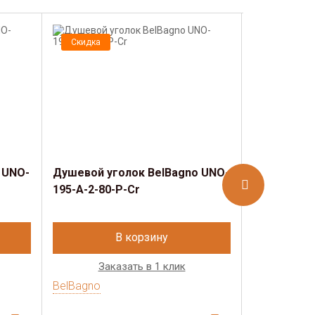
Скидка
Скидка
 UNO-
Душевой уголок BelBagno UNO-
Душевой у
195-A-2-80-P-Cr
195-R-2-85
В корзину
Заказать в 1 клик
Зак
BelBagno
BelBagno