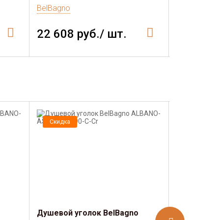
BelBagno
BelBagno
22 608 руб./ шт.
17 784 
Скидка
Скидка
Душевой уголок BelBagno
Душевой у