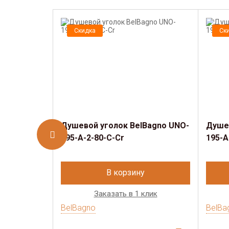
Скидка
Ск
Душевой уголок BelBagno UNO-
Душев
195-A-2-80-C-Cr
195-A
В корзину
Заказать в 1 клик
BelBagno
BelBa