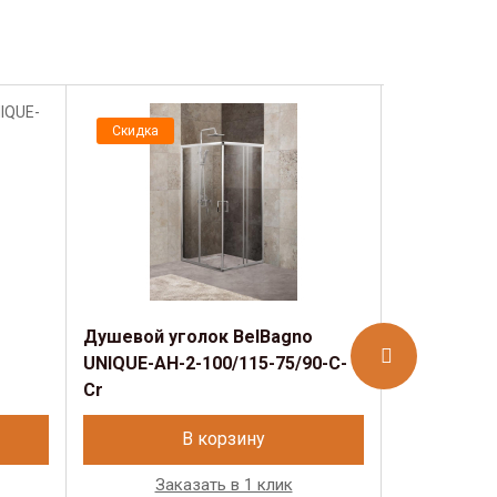
Скидка
Скидка
Душевой уголок BelBagno
Душевой у
UNIQUE-AH-2-100/115-75/90-C-
UNIQUE-A-2
Cr
В корзину
Заказать в 1 клик
Зак