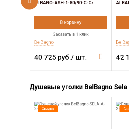
ALBANO-ASH-1-80/90-C-Cr
ALBAN
В корзину
Заказать в 1 клик
BelBagno
BelBa
40 725 руб./ шт.
42 
Душевые уголки BelBagno Sela
Скидка
Ск