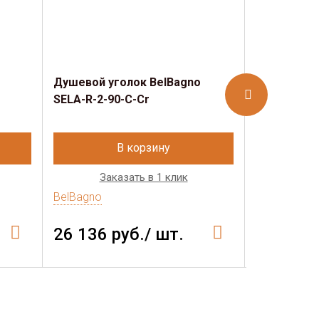
Душевой уголок BelBagno
Душевой у
SELA-R-2-90-C-Cr
SELA-A-2-9
В корзину
Заказать в 1 клик
Зак
BelBagno
BelBagno
26 136 руб./ шт.
22 690 