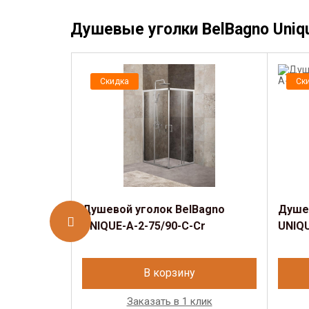
Душевые уголки BelBagno Uniq
Скидка
Ск
Душевой уголок BelBagno
Душев
UNIQUE-A-2-75/90-C-Cr
UNIQU
В корзину
Заказать в 1 клик