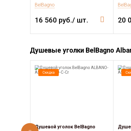
BelBagno
BelBa
16 560 руб./ шт.
20 
Душевые уголки BelBagno Alba
Скидка
Ск
Душевой уголок BelBagno
Душев