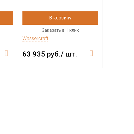
В корзину
Заказать в 1 клик
Зак
Wassercraft
Wassercraft
63 935 руб./ шт.
53 470 