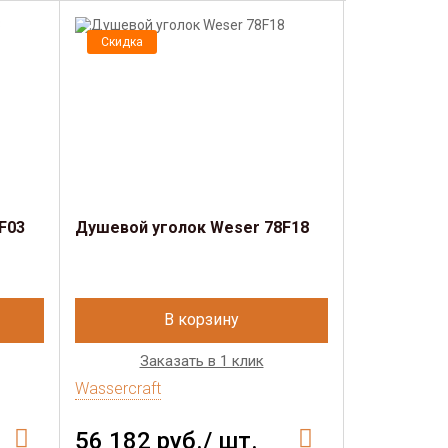
Скидка
Скидка
F03
Душевой уголок Weser 78F18
Душевая д
В корзину
Заказать в 1 клик
Зак
Wassercraft
Wassercraft
56 182 руб./ шт.
43 078 