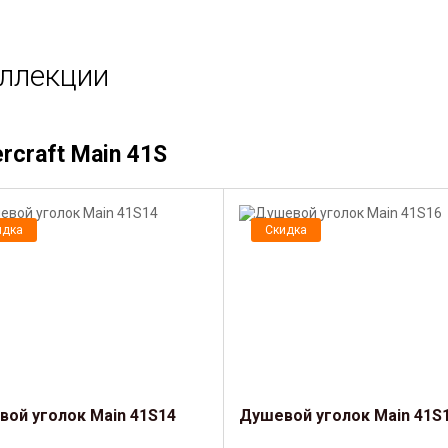
оллекции
craft Main 41S
идка
Скидка
ой уголок Main 41S14
Душевой уголок Main 41S