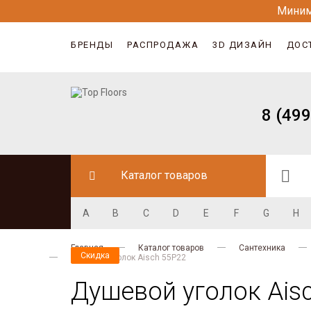
Миним
БРЕНДЫ
РАСПРОДАЖА
3D ДИЗАЙН
ДОС
8 (499
Каталог товаров
A
B
C
D
E
F
G
H
Главная
Каталог товаров
Сантехника
Скидка
Скидка
Душевой уголок Aisch 55P22
Душевой уголок Ais