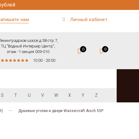
рублей
апишите нам
Личный кабинет
Ленинградское шоссе д.58 стр.7,
ТЦ "Водный Интерьер Центр",
0
0
этаж -1 секция 009-010
10:00 - 20:00
S
T
U
V
W
X
Y
Z
t)
Душевые уголки и двери Wassercraft Aisch 55P