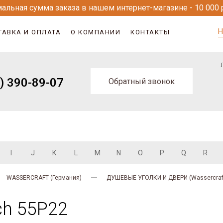
альная сумма заказа в нашем интернет-магазине - 10 000 
Н
ТАВКА И ОПЛАТА
О КОМПАНИИ
КОНТАКТЫ
) 390-89-07
Обратный звонок
I
J
K
L
M
N
O
P
Q
R
WASSERCRAFT (Германия)
ДУШЕВЫЕ УГОЛКИ И ДВЕРИ (Wassercraf
ch 55P22