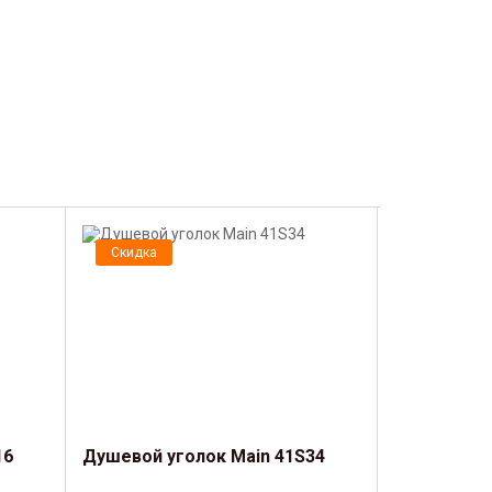
Скидка
Скидка
16
Душевой уголок Main 41S34
Душевой уг