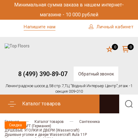
Минимальная сумма заказа в нашем интернет-
магазине - 10 000 рублей
Напишите нам
Личный кабинет
0
0
8 (499) 390-89-07
Обратный звонок
Ленинградское шоссе д.58 стр.7,
ТЦ "Водный Интерьер Центр",
этаж -1
секция 009-010
Каталог товаров
Главная
Каталог товаров
Сантехника
Скидка
Скидка
WASSERCRAFT (Германия)
ДУШЕВЫЕ УГОЛКИ И ДВЕРИ (Wassercraft)
Душевые уголки и двери Wassercraft Aula 11P