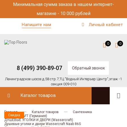
Минимальная сумма заказа в нашем интернет-
магазине - 10 000 рублей
Напишите нам
Личный кабинет
0
0
8 (499) 390-89-07
Обратный звонок
Ленинградское шоссе д.58 стр.7,
ТЦ "Водный Интерьер Центр",
этаж -1
секция 009-010
Каталог товаров
Главная
Каталог товаров
Сантехника
Скидка
Скидка
WASSERCRAFT (Германия)
ДУШЕВЫЕ УГОЛКИ И ДВЕРИ (Wassercraft)
Душевые уголки и двери Wassercraft Naab 86S