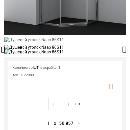
Количество
ШТ
. в коробке:
1
Арт. 0122903
шт.
1
x
50 857
=