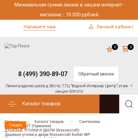
Минимальная сумма заказа в нашем интернет-
магазине - 10 000 рублей
Напишите нам
Личный кабинет
0
0
8 (499) 390-89-07
Обратный звонок
Ленинградское шоссе д.58 стр.7,
ТЦ "Водный Интерьер Центр",
этаж -1
секция 009-010
Каталог товаров
Главная
Каталог товаров
Сантехника
Скидка
Скидка
WASSERCRAFT (Германия)
ДУШЕВЫЕ УГОЛКИ И ДВЕРИ (Wassercraft)
Душевые уголки и двери Wassercraft Berkel 48P