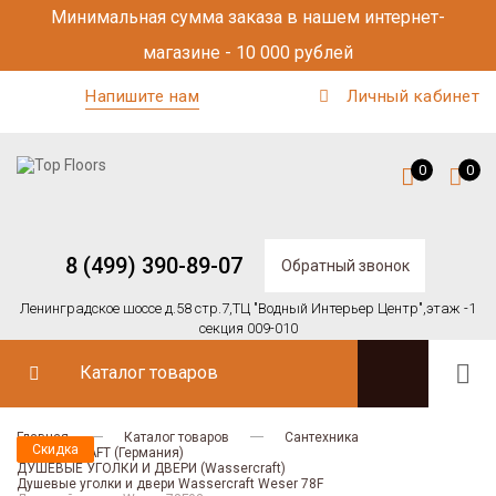
Минимальная сумма заказа в нашем интернет-
магазине - 10 000 рублей
Напишите нам
Личный кабинет
0
0
8 (499) 390-89-07
Обратный звонок
Ленинградское шоссе д.58 стр.7,
ТЦ "Водный Интерьер Центр",
этаж -1
секция 009-010
Каталог товаров
Главная
Каталог товаров
Сантехника
Скидка
Скидка
WASSERCRAFT (Германия)
ДУШЕВЫЕ УГОЛКИ И ДВЕРИ (Wassercraft)
Душевые уголки и двери Wassercraft Weser 78F