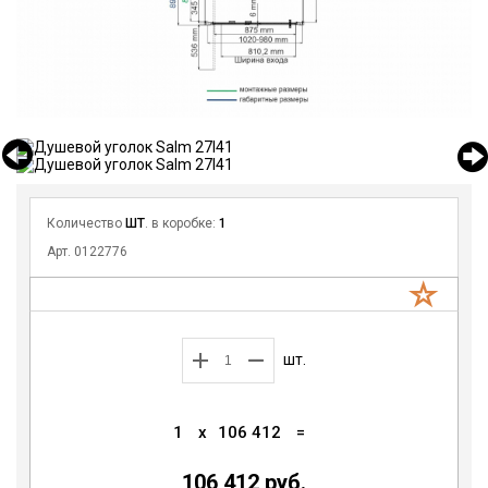
Количество
ШТ
. в коробке:
1
Арт. 0122776
шт.
1
x
106 412
=
106 412 руб.