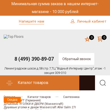
Минимальная сумма заказа в нашем интернет-
магазине - 10 000 рублей
Напишите нам
Личный кабинет
0
0
8 (499) 390-89-07
Обратный звонок
Ленинградское шоссе д.58 стр.7,
ТЦ "Водный Интерьер Центр",
этаж -1
секция 009-010
Каталог товаров
Главная
Каталог товаров
Сантехника
Скидка
Скидка
WASSERCRAFT (Германия)
ДУШЕВЫЕ УГОЛКИ И ДВЕРИ (Wassercraft)
Душевые уголки и двери Wassercraft Aller Salm 27I