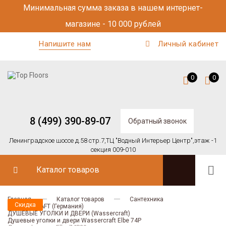
Минимальная сумма заказа в нашем интернет-
магазине - 10 000 рублей
Напишите нам
Личный кабинет
0
0
8 (499) 390-89-07
Обратный звонок
Ленинградское шоссе д.58 стр.7,
ТЦ "Водный Интерьер Центр",
этаж -1
секция 009-010
Каталог товаров
Главная
Каталог товаров
Сантехника
Скидка
Скидка
WASSERCRAFT (Германия)
ДУШЕВЫЕ УГОЛКИ И ДВЕРИ (Wassercraft)
Душевые уголки и двери Wassercraft Elbe 74P