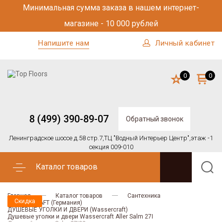
Минимальная сумма заказа в нашем интернет-
магазине - 10 000 рублей
Напишите нам
Личный кабинет
0
0
8 (499) 390-89-07
Обратный звонок
Ленинградское шоссе д.58 стр.7,
ТЦ "Водный Интерьер Центр",
этаж -1
секция 009-010
Каталог товаров
Главная
Каталог товаров
Сантехника
Скидка
Скидка
WASSERCRAFT (Германия)
ДУШЕВЫЕ УГОЛКИ И ДВЕРИ (Wassercraft)
Душевые уголки и двери Wassercraft Aller Salm 27I