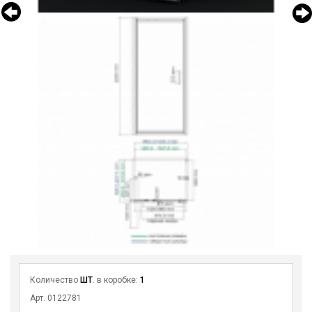
Количество
ШТ
. в коробке:
1
Арт. 0122781