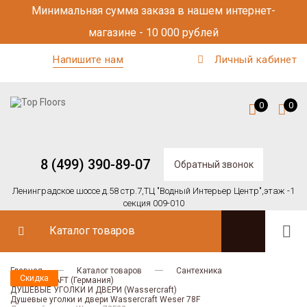
Минимальная сумма заказа в нашем интернет-
магазине - 10 000 рублей
Напишите нам
Личный кабинет
0
0
8 (499) 390-89-07
Обратный звонок
Ленинградское шоссе д.58 стр.7,
ТЦ "Водный Интерьер Центр",
этаж -1
секция 009-010
Каталог товаров
Главная
Каталог товаров
Сантехника
Скидка
Скидка
WASSERCRAFT (Германия)
ДУШЕВЫЕ УГОЛКИ И ДВЕРИ (Wassercraft)
Душевые уголки и двери Wassercraft Weser 78F