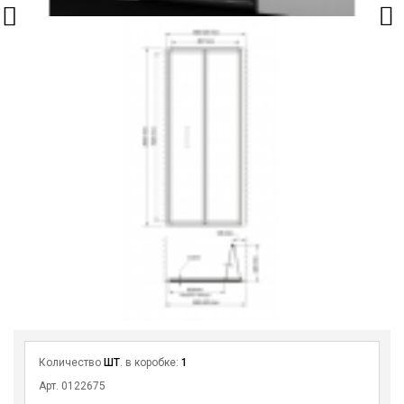
Количество
ШТ
. в коробке:
1
Арт. 0122675