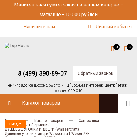
Минимальная сумма заказа в нашем интернет-
магазине - 10 000 рублей
Напишите нам
Личный кабинет
0
0
8 (499) 390-89-07
Обратный звонок
Ленинградское шоссе д.58 стр.7,
ТЦ "Водный Интерьер Центр",
этаж -1
секция 009-010
Каталог товаров
Главная
Каталог товаров
Сантехника
Скидка
Скидка
WASSERCRAFT (Германия)
ДУШЕВЫЕ УГОЛКИ И ДВЕРИ (Wassercraft)
Душевые уголки и двери Wassercraft Weser 78F